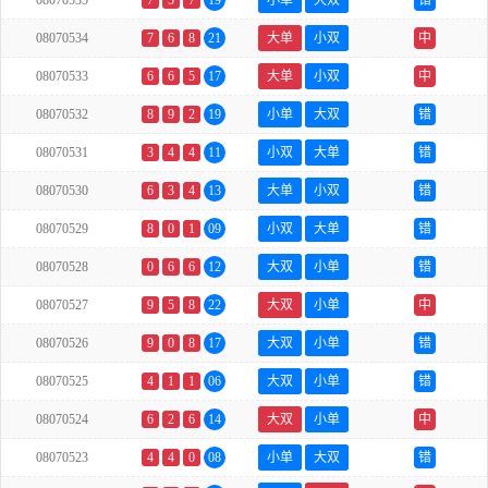
08070535
7
5
7
19
小单
大双
错
08070534
7
6
8
21
大单
小双
中
08070533
6
6
5
17
大单
小双
中
08070532
8
9
2
19
小单
大双
错
08070531
3
4
4
11
小双
大单
错
08070530
6
3
4
13
大单
小双
错
08070529
8
0
1
09
小双
大单
错
08070528
0
6
6
12
大双
小单
错
08070527
9
5
8
22
大双
小单
中
08070526
9
0
8
17
大双
小单
错
08070525
4
1
1
06
大双
小单
错
08070524
6
2
6
14
大双
小单
中
08070523
4
4
0
08
小单
大双
错