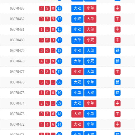
08070483
4
9
0
13
大双
小单
中
08070482
9
3
5
17
小双
大单
中
08070481
1
5
9
15
小双
大单
中
08070480
3
6
3
12
大单
小双
中
08070479
6
6
1
13
小双
大单
错
08070478
4
0
9
13
大单
小双
错
08070477
0
3
9
12
小双
大单
中
08070476
5
0
1
06
大双
小单
错
08070475
1
9
0
10
小单
大双
错
08070474
2
6
1
09
大双
小单
中
08070473
9
3
6
18
大双
小单
中
08070472
4
4
6
14
大双
小单
中