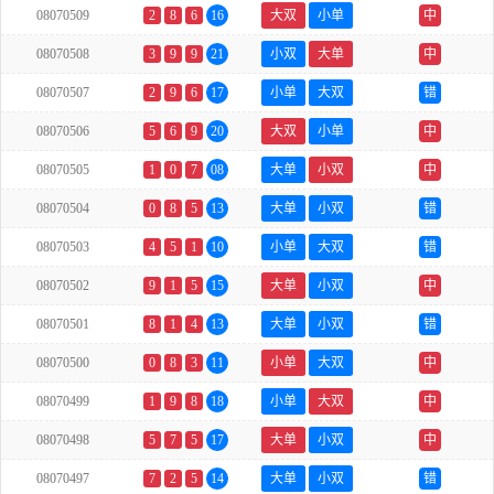
08070509
2
8
6
16
大双
小单
中
08070508
3
9
9
21
小双
大单
中
08070507
2
9
6
17
小单
大双
错
08070506
5
6
9
20
大双
小单
中
08070505
1
0
7
08
大单
小双
中
08070504
0
8
5
13
大单
小双
错
08070503
4
5
1
10
小单
大双
错
08070502
9
1
5
15
大单
小双
中
08070501
8
1
4
13
大单
小双
错
08070500
0
8
3
11
小单
大双
中
08070499
1
9
8
18
小单
大双
中
08070498
5
7
5
17
大单
小双
中
08070497
7
2
5
14
大单
小双
错