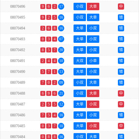
08070496
9
6
2
17
小双
大单
中
08070495
9
2
5
16
小双
大单
错
08070494
2
6
8
16
大单
小双
错
08070493
0
3
4
07
大单
小双
错
08070492
8
5
7
20
大单
小双
错
08070491
2
4
4
10
大双
小单
错
08070490
5
7
1
13
大单
小双
错
08070489
7
0
2
09
小双
大单
错
08070488
6
9
6
21
小双
大单
中
08070487
2
5
5
12
大单
小双
中
08070486
7
5
4
16
大单
小双
错
08070485
0
3
7
10
大单
小双
中
08070484
0
8
8
16
小双
大单
错