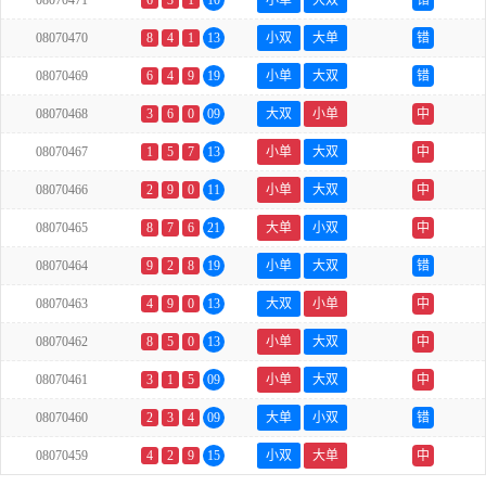
08070471
6
3
1
10
小单
大双
错
08070470
8
4
1
13
小双
大单
错
08070469
6
4
9
19
小单
大双
错
08070468
3
6
0
09
大双
小单
中
08070467
1
5
7
13
小单
大双
中
08070466
2
9
0
11
小单
大双
中
08070465
8
7
6
21
大单
小双
中
08070464
9
2
8
19
小单
大双
错
08070463
4
9
0
13
大双
小单
中
08070462
8
5
0
13
小单
大双
中
08070461
3
1
5
09
小单
大双
中
08070460
2
3
4
09
大单
小双
错
08070459
4
2
9
15
小双
大单
中