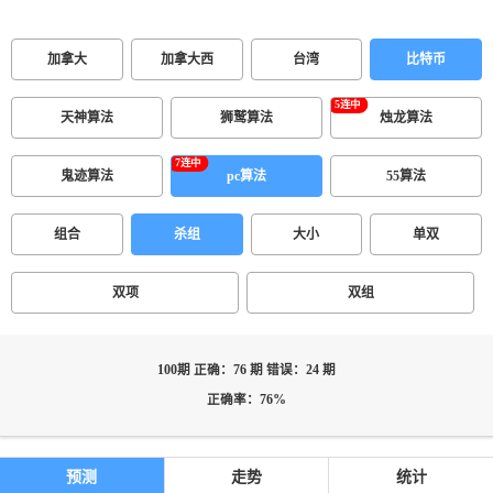
加拿大
加拿大西
台湾
比特币
天神算法
狮鹫算法
烛龙算法
鬼迹算法
pc算法
55算法
组合
杀组
大小
单双
双项
双组
100期 正确：76 期 错误：24 期
正确率：76%
预测
走势
统计