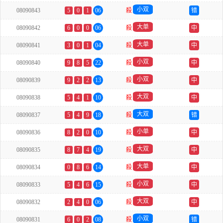
小双
08090843
5
0
1
06
殺
错
大单
08090842
6
0
0
06
殺
中
大单
08090841
3
0
1
04
殺
中
小双
08090840
9
8
5
22
殺
中
小双
08090839
9
2
2
13
殺
中
大双
08090838
5
4
1
10
殺
中
大双
08090837
5
4
9
18
殺
错
小单
08090836
8
2
0
10
殺
中
大双
08090835
8
7
4
19
殺
中
大单
08090834
0
8
6
14
殺
中
小双
08090833
5
4
6
15
殺
中
大双
08090832
2
4
0
06
殺
中
小双
08090831
6
0
2
08
殺
错