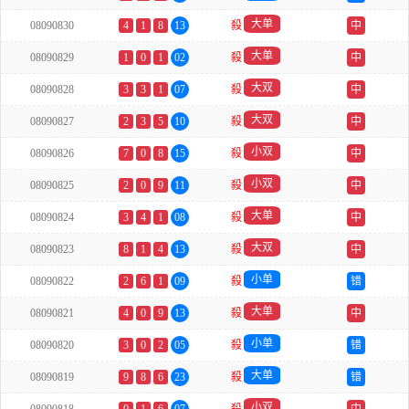
大单
08090830
4
1
8
13
殺
中
大单
08090829
1
0
1
02
殺
中
大双
08090828
3
3
1
07
殺
中
大双
08090827
2
3
5
10
殺
中
小双
08090826
7
0
8
15
殺
中
小双
08090825
2
0
9
11
殺
中
大单
08090824
3
4
1
08
殺
中
大双
08090823
8
1
4
13
殺
中
小单
08090822
2
6
1
09
殺
错
大单
08090821
4
0
9
13
殺
中
小单
08090820
3
0
2
05
殺
错
大单
08090819
9
8
6
23
殺
错
小双