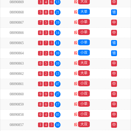
大双
08090869
3
4
6
13
殺
中
大单
08090868
5
8
8
21
殺
错
小单
08090867
7
5
7
19
殺
中
小单
08090866
8
3
3
14
殺
中
小单
08090865
1
7
3
11
殺
错
小双
08090864
2
2
6
10
殺
错
大双
08090863
0
5
5
10
殺
中
大单
08090862
6
2
5
13
殺
中
小双
08090861
3
1
3
07
殺
中
小双
08090860
9
9
9
27
殺
中
小单
08090859
8
6
3
17
殺
中
小双
08090858
0
4
1
05
殺
中
大双
08090857
1
4
5
10
殺
中