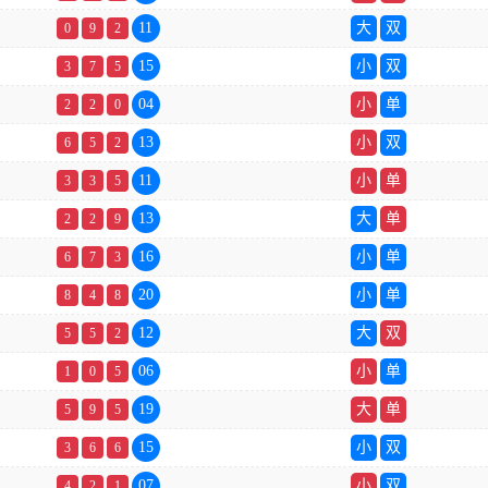
11
大
双
0
9
2
15
小
双
3
7
5
04
小
单
2
2
0
13
小
双
6
5
2
11
小
单
3
3
5
13
大
单
2
2
9
16
小
单
6
7
3
20
小
单
8
4
8
12
大
双
5
5
2
06
小
单
1
0
5
19
大
单
5
9
5
15
小
双
3
6
6
07
小
双
4
2
1