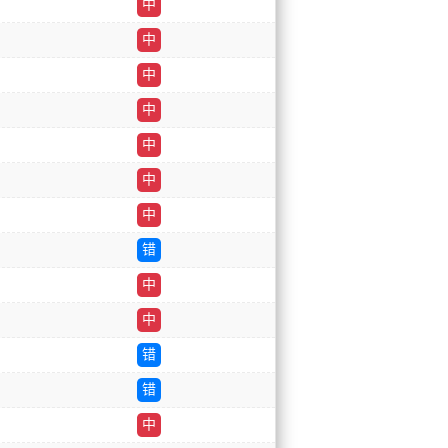
中
中
中
中
中
中
中
错
中
中
错
错
中