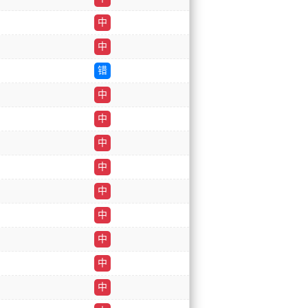
中
中
错
中
中
中
中
中
中
中
中
中