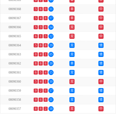
08090369
6
2
7
15
单
中
08090368
5
6
0
11
单
中
08090367
5
4
8
17
单
中
08090366
5
3
6
14
双
中
08090365
6
1
5
12
双
中
08090364
5
6
8
19
双
错
08090363
0
4
1
05
双
错
08090362
8
6
6
20
单
错
08090361
6
5
4
15
双
错
08090360
5
4
1
10
双
中
08090359
9
2
6
17
双
错
08090358
9
6
6
21
双
错
08090357
8
8
2
18
双
中