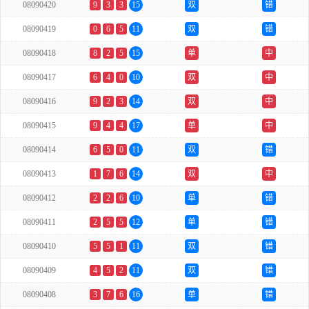
08090420
9
3
3
15
双
错
08090419
0
6
5
11
双
错
08090418
8
2
5
15
单
中
08090417
6
4
0
10
双
中
08090416
9
2
3
14
双
中
08090415
9
4
4
17
单
中
08090414
6
5
0
11
双
错
08090413
1
7
6
14
双
中
08090412
2
2
6
10
单
错
08090411
2
5
5
12
单
错
08090410
5
5
1
11
双
错
08090409
4
5
2
11
双
错
08090408
3
7
6
16
单
错