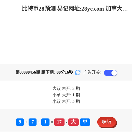
比特币28预测 易记网址:28yc.com 加拿大28-加拿大pc28|提前在线预测官网|飞飞28加拿大在线预测_极致火热优质的免费预测
第
08090456
期 距下期:
00
分
15
秒
广告开关：
大双
未开:
3
期
小单
未开:
1
期
小双
未开:
5
期
9
7
1
17
大
单
咪牌
+
+
=
-