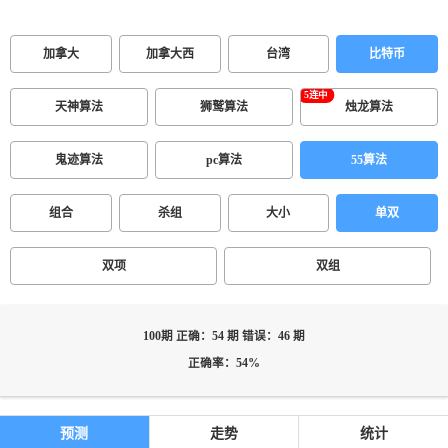
加拿大
加拿大西
台湾
比特币
天神算法
狮鹫算法
烛龙算法
鬼迹算法
pc算法
55算法
组合
杀组
大小
单双
双项
双组
100期 正确：54 期 错误：46 期
正确率：54%
预测
走势
统计