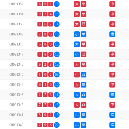
08091352
8
6
1
15
大
单
中
08091351
9
2
4
15
大
单
中
08091350
1
6
7
14
大
双
中
08091349
2
8
6
16
小
单
错
08091348
5
8
0
13
大
单
中
08091347
4
8
6
18
小
双
中
08091346
9
2
8
19
大
单
中
08091345
1
0
2
03
小
双
中
08091344
6
4
6
16
大
单
中
08091343
1
7
3
11
大
双
错
08091342
7
7
4
18
大
双
中
08091341
5
9
2
16
小
单
错
08091340
7
9
6
22
小
单
错