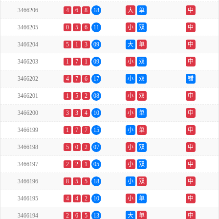
3466206
4
6
8
18
大
单
中
3466205
0
5
6
11
小
双
中
3466204
5
1
3
09
大
单
中
3466203
1
7
1
09
小
双
中
3466202
4
7
6
17
小
双
错
3466201
1
5
2
08
小
双
中
3466200
3
3
4
10
小
单
中
3466199
1
7
7
15
小
单
中
3466198
5
0
2
07
小
双
中
3466197
2
2
1
05
小
双
中
3466196
8
5
5
18
小
双
中
3466195
4
4
2
10
小
单
中
3466194
2
6
5
13
大
单
中