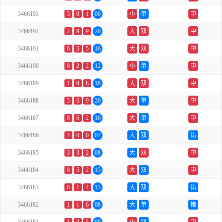
3466193
5
0
1
06
小
单
中
3466192
2
9
9
20
大
双
中
3466191
6
5
5
16
大
双
中
3466190
8
2
2
12
小
单
中
3466189
1
9
8
18
大
双
中
3466188
5
6
9
20
大
单
中
3466187
8
6
2
16
大
单
中
3466186
7
0
0
07
大
双
错
3466185
3
3
2
08
大
双
中
3466184
8
5
2
15
大
双
中
3466183
8
1
4
13
大
双
错
3466182
1
1
6
08
大
单
错