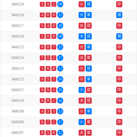
3466219
3
4
2
09
小
双
中
3466218
4
8
0
12
大
单
错
3466217
5
4
9
18
大
双
中
3466216
1
0
8
09
大
双
错
3466215
6
9
7
22
大
单
中
3466214
7
8
2
17
大
单
中
3466213
1
6
6
13
小
双
中
3466212
0
5
5
10
小
单
中
3466211
9
9
2
20
小
双
中
3466210
6
9
1
16
大
双
中
3466209
4
3
5
12
小
单
中
3466208
8
7
2
17
小
单
中
3466207
8
5
8
21
大
单
中