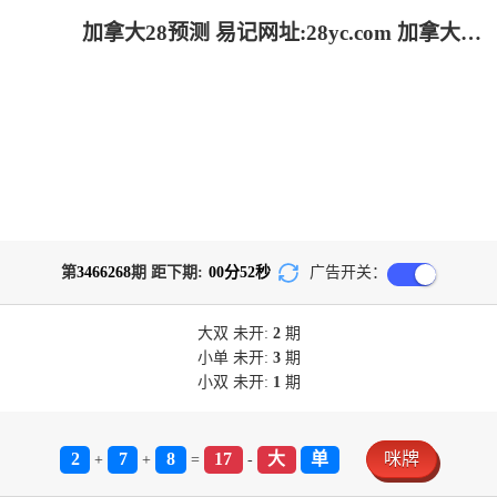
加拿大28预测 易记网址:28yc.com 加拿大28-加拿大pc28|提前在线预测官网|飞飞28加拿大在线预测_极致火热优质的免费预测
第
3466268
期 距下期:
00
分
51
秒
广告开关：
大双
未开:
2
期
小单
未开:
3
期
小双
未开:
1
期
2
7
8
17
大
单
咪牌
+
+
=
-