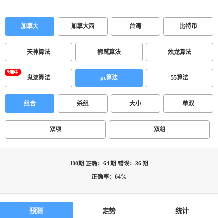
加拿大
加拿大西
台湾
比特币
天神算法
狮鹫算法
烛龙算法
鬼迹算法
pc算法
55算法
组合
杀组
大小
单双
双项
双组
100期 正确：64 期 错误：36 期
正确率：64%
预测
走势
统计