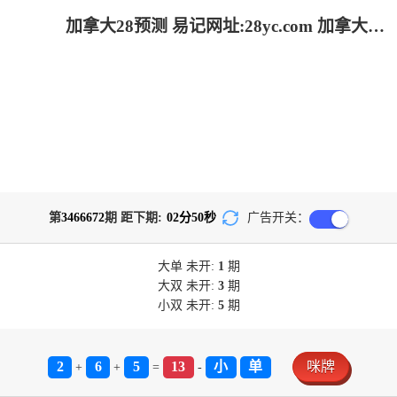
加拿大28预测 易记网址:28yc.com 加拿大28-加拿大pc28|提前在线预测官网|飞飞28加拿大在线预测_极致火热优质的免费预测
第
3466672
期 距下期:
02
分
50
秒
广告开关：
大单
未开:
1
期
大双
未开:
3
期
小双
未开:
5
期
2
6
5
13
小
单
咪牌
+
+
=
-