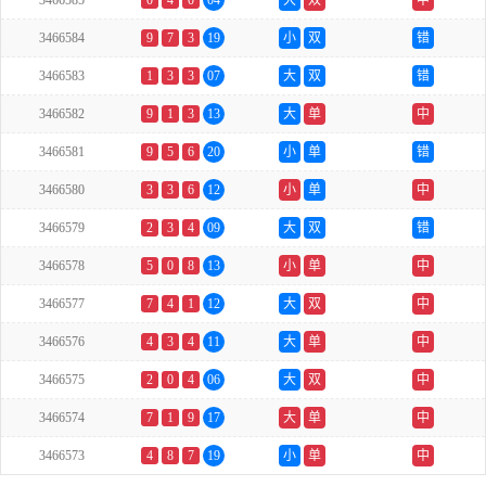
3466585
0
4
0
04
大
双
中
3466584
9
7
3
19
小
双
错
3466583
1
3
3
07
大
双
错
3466582
9
1
3
13
大
单
中
3466581
9
5
6
20
小
单
错
3466580
3
3
6
12
小
单
中
3466579
2
3
4
09
大
双
错
3466578
5
0
8
13
小
单
中
3466577
7
4
1
12
大
双
中
3466576
4
3
4
11
大
单
中
3466575
2
0
4
06
大
双
中
3466574
7
1
9
17
大
单
中
3466573
4
8
7
19
小
单
中