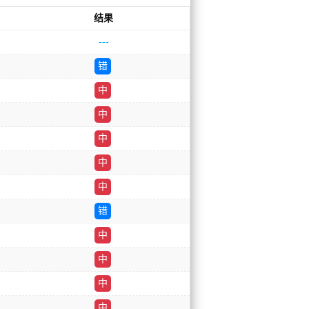
结果
---
错
中
中
中
中
中
错
中
中
中
中