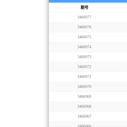
期号
3466977
3466976
3466975
3466974
3466973
3466972
3466971
3466970
3466969
3466968
3466967
3466966