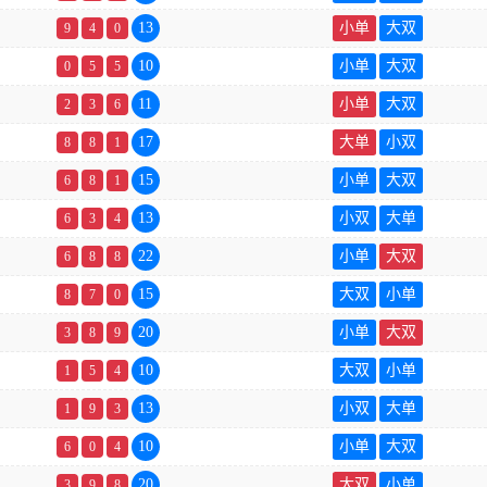
13
小单
大双
9
4
0
10
小单
大双
0
5
5
11
小单
大双
2
3
6
17
大单
小双
8
8
1
15
小单
大双
6
8
1
13
小双
大单
6
3
4
22
小单
大双
6
8
8
15
大双
小单
8
7
0
20
小单
大双
3
8
9
10
大双
小单
1
5
4
13
小双
大单
1
9
3
10
小单
大双
6
0
4
20
大双
小单
3
9
8