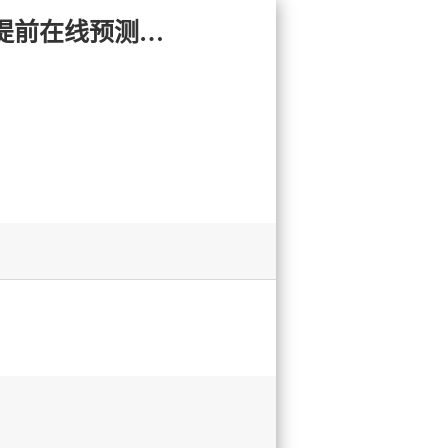
加拿大28预测 易记网址:28yc.com 加拿大28-加拿大pc28|提前在线预测官网|飞飞28加拿大在线预测_极致火热优质的免费预测