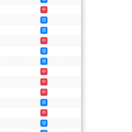
中
错
错
中
错
错
中
中
中
错
中
错