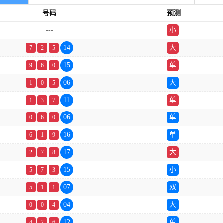
号码
预测
---
小
14
大
7
2
5
15
单
9
6
0
06
大
1
0
5
11
单
1
3
7
06
单
0
6
0
16
单
6
1
9
17
大
2
7
8
15
小
5
7
3
07
双
5
1
1
04
大
0
0
4
12
单
4
2
6