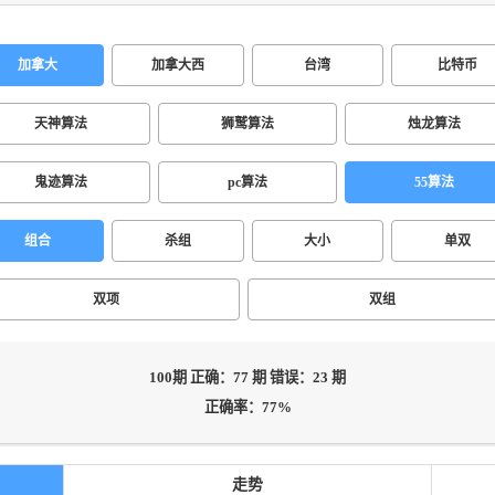
加拿大
加拿大西
台湾
比特币
天神算法
狮鹫算法
烛龙算法
鬼迹算法
pc算法
55算法
组合
杀组
大小
单双
双项
双组
100期 正确：77 期 错误：23 期
正确率：77%
走势