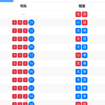
号码
预测
---
大
双
16
小
双
4
8
4
10
大
单
3
7
0
23
大
双
5
9
9
09
大
双
0
4
5
12
小
单
9
3
0
16
大
单
8
4
4
08
大
单
6
1
1
07
大
双
1
3
3
12
大
单
7
5
0
04
大
单
1
1
2
10
小
双
2
5
3