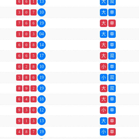
13
大
双
6
6
1
10
大
单
3
0
7
19
大
单
7
6
6
04
大
单
1
0
3
14
大
单
6
0
8
17
大
双
6
6
5
10
小
单
0
2
8
19
小
双
5
8
6
19
大
双
8
9
2
18
大
单
6
4
8
12
小
单
9
3
0
13
大
单
9
1
3
19
小
单
4
8
7