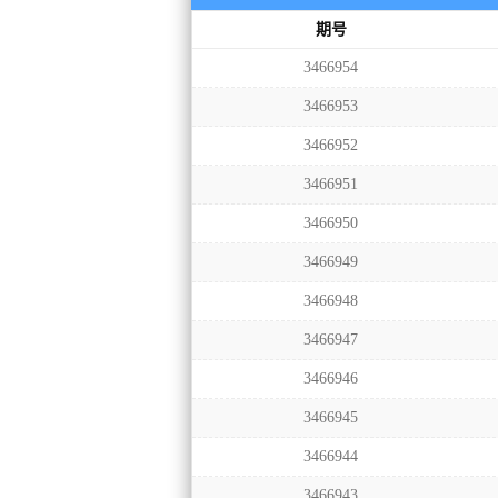
期号
3466954
3466953
3466952
3466951
3466950
3466949
3466948
3466947
3466946
3466945
3466944
3466943