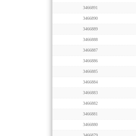
3466891
3466890
3466889
3466888
3466887
3466886
3466885
3466884
3466883
3466882
3466881
3466880
3466879