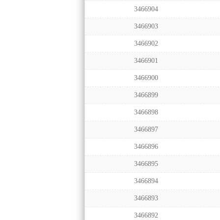
3466904
3466903
3466902
3466901
3466900
3466899
3466898
3466897
3466896
3466895
3466894
3466893
3466892