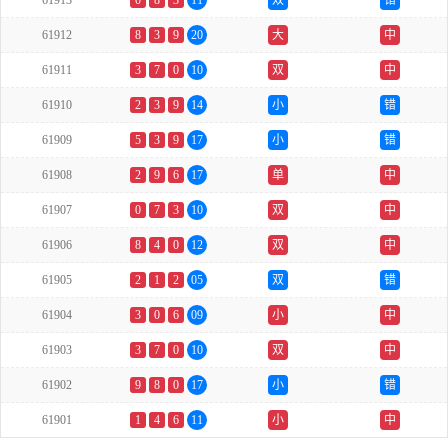
61913
0
8
3
11
双
错
61912
8
3
9
20
大
中
61911
3
7
0
10
双
中
61910
2
3
9
14
小
错
61909
5
3
9
17
小
错
61908
2
9
6
17
单
中
61907
0
7
3
10
双
中
61906
8
4
0
12
双
中
61905
2
1
2
05
双
错
61904
3
0
6
09
小
中
61903
3
7
0
10
双
中
61902
9
8
0
17
小
错
61901
1
4
6
11
小
中