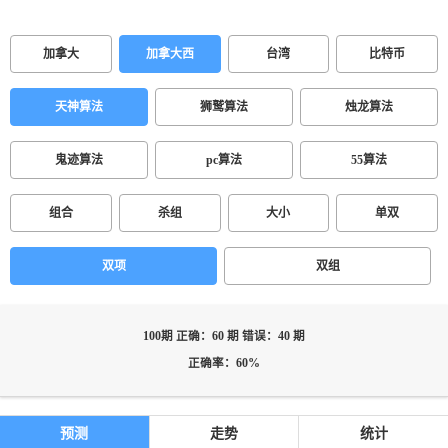
加拿大
加拿大西
台湾
比特币
天神算法
狮鹫算法
烛龙算法
鬼迹算法
pc算法
55算法
组合
杀组
大小
单双
双项
双组
100期 正确：60 期 错误：40 期
正确率：60%
预测
走势
统计