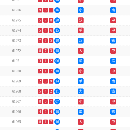
61977
1
1
8
10
小
中
61976
9
6
1
16
小
错
61975
5
7
8
20
双
中
61974
5
4
6
15
单
中
61973
7
7
5
19
双
错
61972
8
7
3
18
大
中
61971
3
1
2
06
单
错
61970
2
1
7
10
小
中
61969
2
3
9
14
单
错
61968
5
4
2
11
大
错
61967
0
0
7
07
小
中
61966
4
2
4
10
单
错
61965
8
1
7
16
大
中