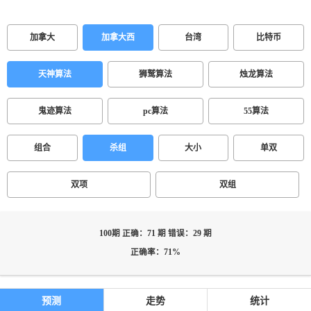
加拿大
加拿大西
台湾
比特币
天神算法
狮鹫算法
烛龙算法
鬼迹算法
pc算法
55算法
组合
杀组
大小
单双
双项
双组
100期 正确：71 期 错误：29 期
正确率：71%
预测
走势
统计