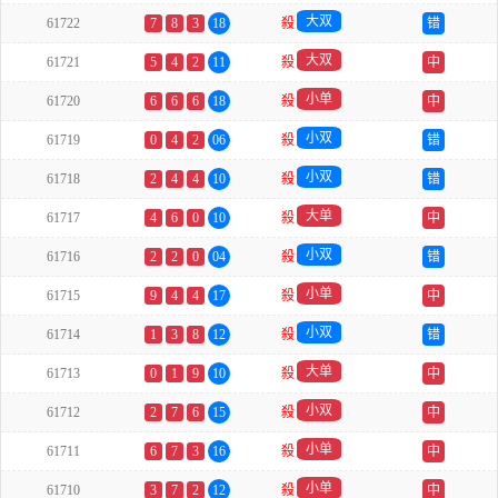
大双
61722
7
8
3
18
殺
错
大双
61721
5
4
2
11
殺
中
小单
61720
6
6
6
18
殺
中
小双
61719
0
4
2
06
殺
错
小双
61718
2
4
4
10
殺
错
大单
61717
4
6
0
10
殺
中
小双
61716
2
2
0
04
殺
错
小单
61715
9
4
4
17
殺
中
小双
61714
1
3
8
12
殺
错
大单
61713
0
1
9
10
殺
中
小双
61712
2
7
6
15
殺
中
小单
61711
6
7
3
16
殺
中
小单
61710
3
7
2
12
殺
中