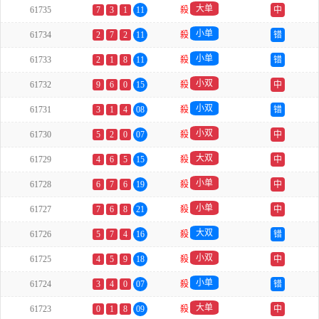
大单
61735
7
3
1
11
殺
中
小单
61734
2
7
2
11
殺
错
小单
61733
2
1
8
11
殺
错
小双
61732
9
6
0
15
殺
中
小双
61731
3
1
4
08
殺
错
小双
61730
5
2
0
07
殺
中
大双
61729
4
6
5
15
殺
中
小单
61728
6
7
6
19
殺
中
小单
61727
7
6
8
21
殺
中
大双
61726
5
7
4
16
殺
错
小双
61725
4
5
9
18
殺
中
小单
61724
3
4
0
07
殺
错
大单
61723
0
1
8
09
殺
中