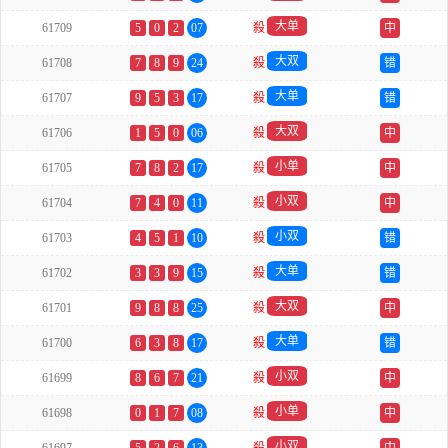
大单
61709
5
0
2
07
殺
中
大双
61708
7
8
9
24
殺
错
大单
61707
9
5
3
17
殺
错
大双
61706
1
5
0
06
殺
中
小单
61705
7
8
2
17
殺
中
小双
61704
7
4
0
11
殺
中
小双
61703
4
5
1
10
殺
错
大单
61702
3
3
9
15
殺
错
大双
61701
9
8
8
25
殺
中
大单
61700
6
3
8
17
殺
错
小双
61699
8
6
7
21
殺
中
小单
61698
0
1
7
08
殺
中
小双