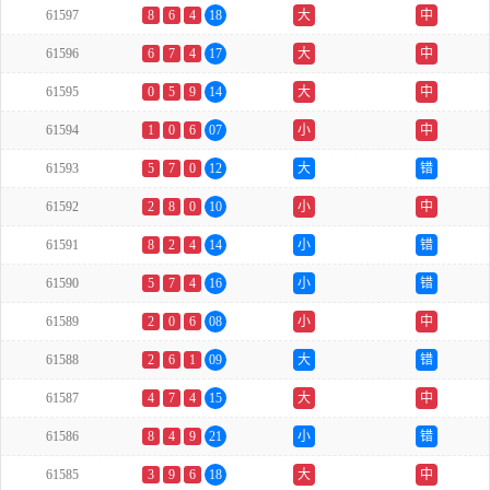
61597
8
6
4
18
大
中
61596
6
7
4
17
大
中
61595
0
5
9
14
大
中
61594
1
0
6
07
小
中
61593
5
7
0
12
大
错
61592
2
8
0
10
小
中
61591
8
2
4
14
小
错
61590
5
7
4
16
小
错
61589
2
0
6
08
小
中
61588
2
6
1
09
大
错
61587
4
7
4
15
大
中
61586
8
4
9
21
小
错
61585
3
9
6
18
大
中