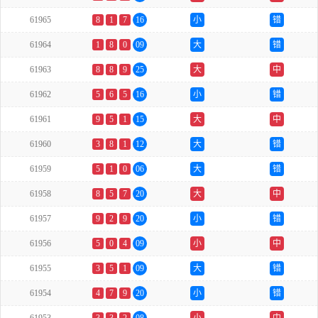
61965
8
1
7
16
小
错
61964
1
8
0
09
大
错
61963
8
8
9
25
大
中
61962
5
6
5
16
小
错
61961
9
5
1
15
大
中
61960
3
8
1
12
大
错
61959
5
1
0
06
大
错
61958
8
5
7
20
大
中
61957
9
2
9
20
小
错
61956
5
0
4
09
小
中
61955
3
5
1
09
大
错
61954
4
7
9
20
小
错