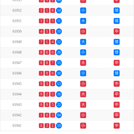
61953
3
3
2
08
小
中
61952
5
1
8
14
小
错
61951
1
5
5
11
大
错
61950
4
5
1
10
小
中
61949
7
1
4
12
大
错
61948
8
6
6
20
小
错
61947
0
8
7
15
大
中
61946
1
9
6
16
小
错
61945
9
3
1
13
小
中
61944
9
2
5
16
大
中
61943
8
9
5
22
大
中
61942
1
0
3
04
小
中
61941
6
3
1
10
小
中