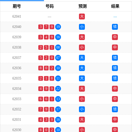
期号
号码
预测
结果
62041
---
大
---
双
62040
3
7
9
19
小
错
62039
3
4
9
16
大
中
62038
2
5
1
08
小
中
62037
5
2
0
07
大
错
62036
8
0
2
10
大
错
62035
2
1
8
11
大
错
62034
4
9
9
22
大
中
62033
6
6
1
13
小
中
62032
7
9
1
17
小
错
62031
4
3
9
16
大
中
62030
8
0
2
10
小
中