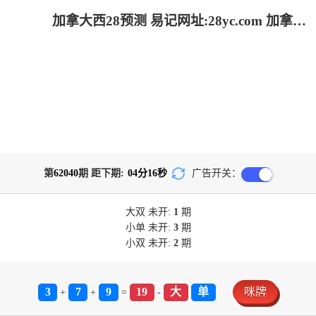
加拿大西28预测 易记网址:28yc.com 加拿大28-加拿大pc28|提前在线预测官网|飞飞28加拿大在线预测_极致火热优质的免费预测
第
62040
期 距下期:
04
分
16
秒
广告开关：
大双
未开:
1
期
小单
未开:
3
期
小双
未开:
2
期
3
7
9
19
大
单
咪牌
+
+
=
-