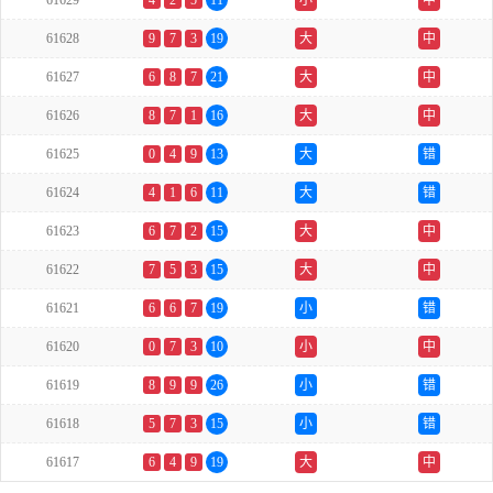
61629
4
2
5
11
小
中
61628
9
7
3
19
大
中
61627
6
8
7
21
大
中
61626
8
7
1
16
大
中
61625
0
4
9
13
大
错
61624
4
1
6
11
大
错
61623
6
7
2
15
大
中
61622
7
5
3
15
大
中
61621
6
6
7
19
小
错
61620
0
7
3
10
小
中
61619
8
9
9
26
小
错
61618
5
7
3
15
小
错
61617
6
4
9
19
大
中