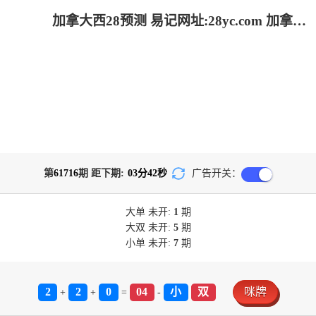
加拿大西28预测 易记网址:28yc.com 加拿大28-加拿大pc28|提前在线预测官网|飞飞28加拿大在线预测_极致火热优质的免费预测
第
61716
期 距下期:
03
分
42
秒
广告开关：
大单
未开:
1
期
大双
未开:
5
期
小单
未开:
7
期
2
2
0
04
小
双
咪牌
+
+
=
-