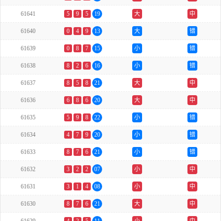
61641
5
9
5
19
大
中
61640
0
4
9
13
大
错
61639
0
8
7
15
小
错
61638
8
2
6
16
小
错
61637
8
5
8
21
大
中
61636
6
8
6
20
大
中
61635
5
9
8
22
小
错
61634
4
7
9
20
小
错
61633
8
7
6
21
小
错
61632
3
2
2
07
小
中
61631
3
1
4
08
小
中
61630
8
7
6
21
大
中