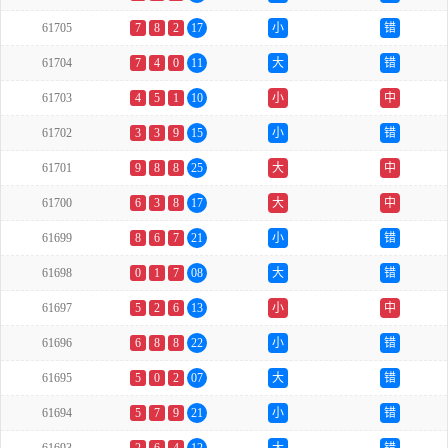
61705
7
8
2
17
小
错
61704
7
4
0
11
大
错
61703
4
5
1
10
小
中
61702
3
3
9
15
小
错
61701
9
8
8
25
大
中
61700
6
3
8
17
大
中
61699
8
6
7
21
小
错
61698
0
1
7
08
大
错
61697
5
2
6
13
小
中
61696
6
8
8
22
小
错
61695
5
0
2
07
大
错
61694
5
7
9
21
小
错