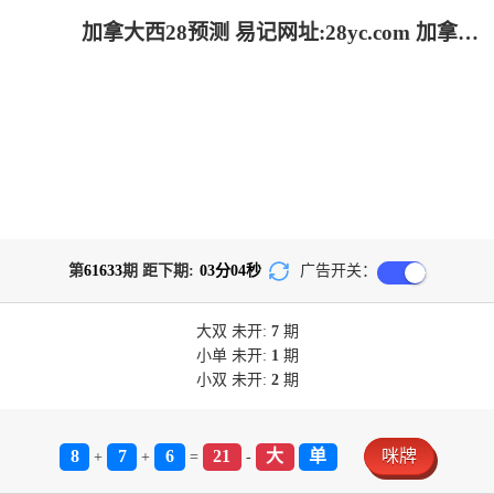
加拿大西28预测 易记网址:28yc.com 加拿大28-加拿大pc28|提前在线预测官网|飞飞28加拿大在线预测_极致火热优质的免费预测
第
61633
期 距下期:
03
分
03
秒
广告开关：
大双
未开:
7
期
小单
未开:
1
期
小双
未开:
2
期
8
7
6
21
大
单
咪牌
+
+
=
-