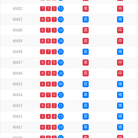
61622
7
5
3
15
单
中
61621
6
6
7
19
双
错
61620
0
7
3
10
双
中
61619
8
9
9
26
双
中
61618
5
7
3
15
双
错
61617
6
4
9
19
单
中
61616
8
3
9
20
双
中
61615
1
6
2
09
双
错
61614
9
7
6
22
单
错
61613
9
0
2
11
双
错
61612
5
4
4
13
双
错
61611
6
3
9
18
单
错