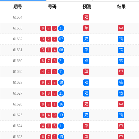
期号
号码
预测
结果
61634
---
双
---
61633
8
7
6
21
单
中
61632
3
2
2
07
双
错
61631
3
1
4
08
单
错
61630
8
7
6
21
双
错
61629
4
2
5
11
单
中
61628
9
7
3
19
双
错
61627
6
8
7
21
双
错
61626
8
7
1
16
双
中
61625
0
4
9
13
双
错
61624
4
1
6
11
单
中
61623
6
7
2
15
单
中