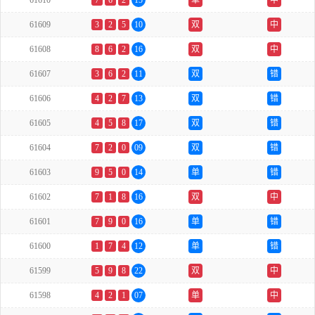
61610
7
6
2
15
单
中
61609
3
2
5
10
双
中
61608
8
6
2
16
双
中
61607
3
6
2
11
双
错
61606
4
2
7
13
双
错
61605
4
5
8
17
双
错
61604
7
2
0
09
双
错
61603
9
5
0
14
单
错
61602
7
1
8
16
双
中
61601
7
9
0
16
单
错
61600
1
7
4
12
单
错
61599
5
9
8
22
双
中
61598
4
2
1
07
单
中