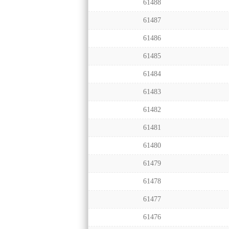
61488
61487
61486
61485
61484
61483
61482
61481
61480
61479
61478
61477
61476