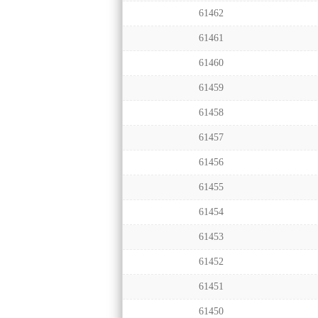
61462
61461
61460
61459
61458
61457
61456
61455
61454
61453
61452
61451
61450