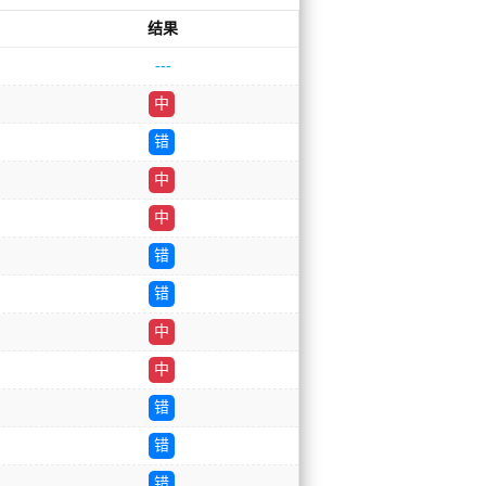
结果
---
中
错
中
中
错
错
中
中
错
错
错