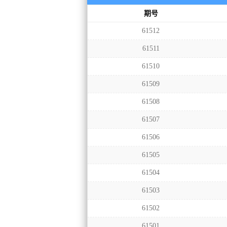
期号
61512
61511
61510
61509
61508
61507
61506
61505
61504
61503
61502
61501