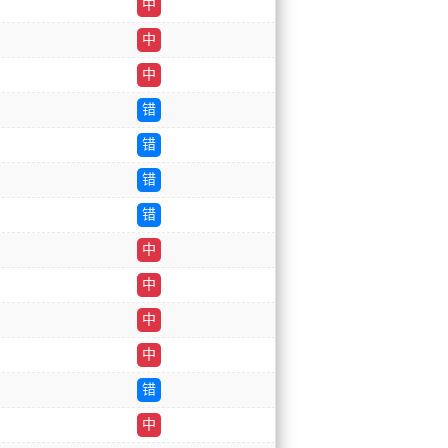
中
中
中
错
错
错
错
中
中
中
中
错
中