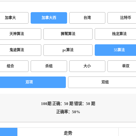
加拿大
加拿大西
台湾
比特币
天神算法
狮鹫算法
烛龙算法
鬼迹算法
pc算法
55算法
组合
杀组
大小
单双
双项
双组
100期 正确：50 期 错误：50 期
正确率：50%
走势