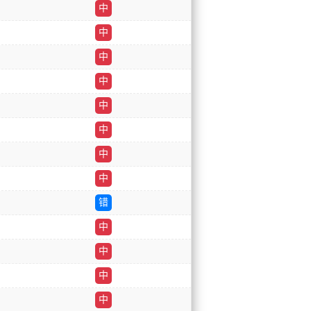
中
中
中
中
中
中
中
中
错
中
中
中
中