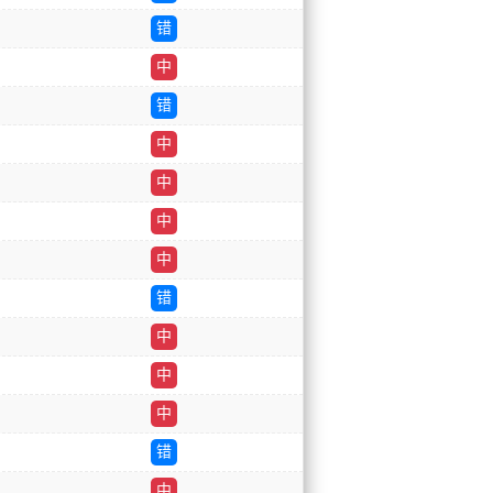
错
中
错
中
中
中
中
错
中
中
中
错
中