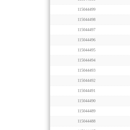
115044499
115044498
115044497
115044496
115044495
115044494
115044493
115044492
115044491
115044490
115044489
115044488