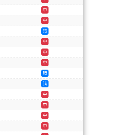
中
中
错
中
中
中
错
错
中
中
中
中