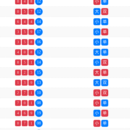
12
小
单
0
4
8
12
大
双
0
5
7
14
小
单
6
4
4
17
小
单
3
5
9
16
小
单
3
5
8
12
大
单
4
0
8
14
小
双
8
5
1
15
大
单
8
2
5
13
大
双
1
3
9
10
小
双
2
7
1
08
小
单
7
0
1
19
小
单
4
6
9
08
小
单
0
7
1