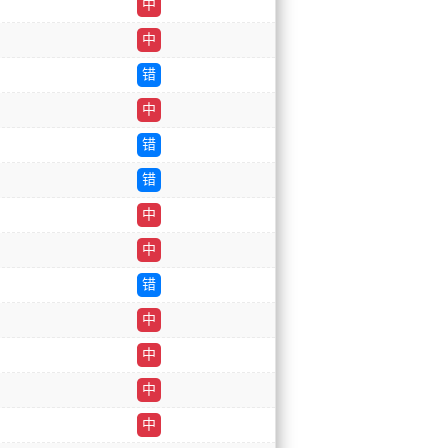
中
中
错
中
错
错
中
中
错
中
中
中
中