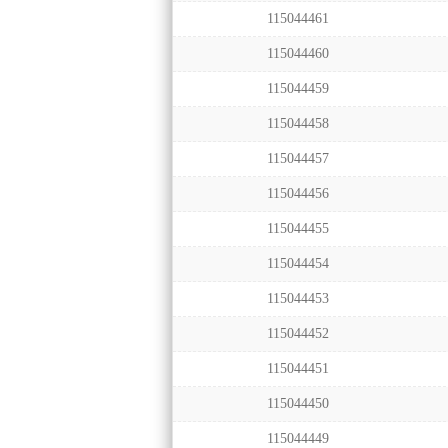
115044461
115044460
115044459
115044458
115044457
115044456
115044455
115044454
115044453
115044452
115044451
115044450
115044449