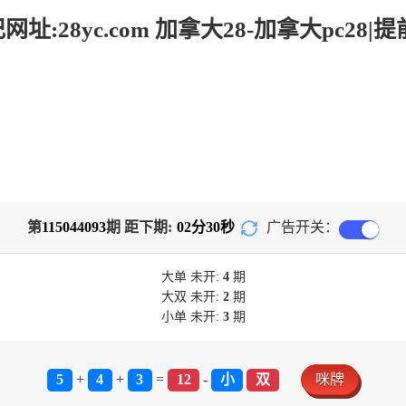
第
115044093
期 距下期:
02
分
29
秒
广告开关：
大单
未开:
4
期
大双
未开:
2
期
小单
未开:
3
期
5
+
4
+
3
=
12
-
小
双
咪牌