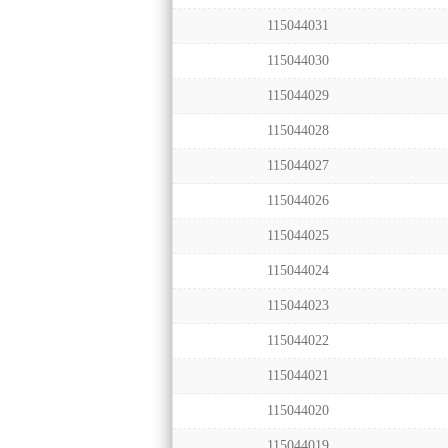
115044031
115044030
115044029
115044028
115044027
115044026
115044025
115044024
115044023
115044022
115044021
115044020
115044019