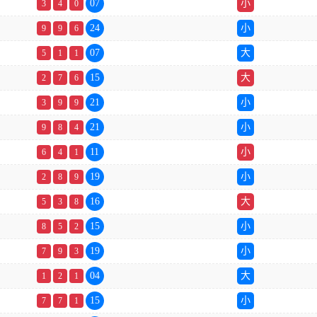
07
小
3
4
0
24
小
9
9
6
07
大
5
1
1
15
大
2
7
6
21
小
3
9
9
21
小
9
8
4
11
小
6
4
1
19
小
2
8
9
16
大
5
3
8
15
小
8
5
2
19
小
7
9
3
04
大
1
2
1
15
小
7
7
1