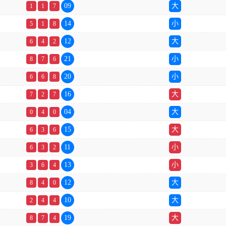
09
大
1
1
7
14
小
5
1
8
12
大
6
4
2
21
小
8
7
6
20
小
6
6
8
16
大
7
2
7
04
大
0
4
0
15
大
6
3
6
11
小
6
3
2
13
小
3
6
4
12
大
8
4
0
10
大
2
4
4
19
大
8
7
4