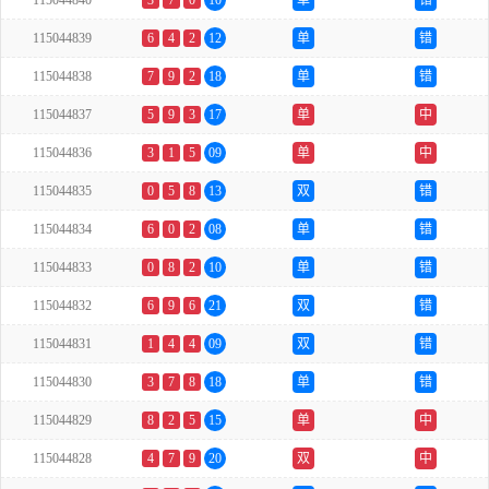
115044840
3
7
0
10
单
错
115044839
6
4
2
12
单
错
115044838
7
9
2
18
单
错
115044837
5
9
3
17
单
中
115044836
3
1
5
09
单
中
115044835
0
5
8
13
双
错
115044834
6
0
2
08
单
错
115044833
0
8
2
10
单
错
115044832
6
9
6
21
双
错
115044831
1
4
4
09
双
错
115044830
3
7
8
18
单
错
115044829
8
2
5
15
单
中
115044828
4
7
9
20
双
中