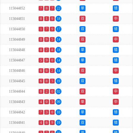
115044852
7
8
7
22
单
错
115044851
8
1
9
18
双
中
115044850
1
7
9
17
双
错
115044849
0
9
5
14
双
中
115044848
8
2
8
18
单
错
115044847
5
9
0
14
单
错
115044846
6
6
2
14
双
中
115044845
6
8
5
19
双
错
115044844
0
2
0
02
双
中
115044843
4
0
5
09
单
中
115044842
7
3
0
10
单
错
115044841
4
6
9
19
双
错