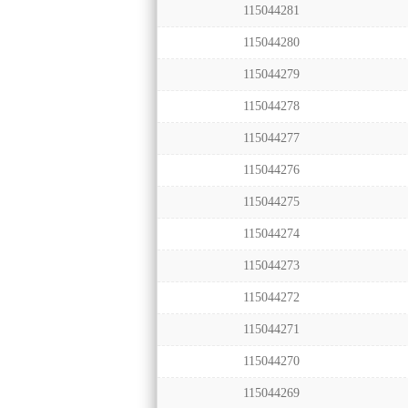
115044281
115044280
115044279
115044278
115044277
115044276
115044275
115044274
115044273
115044272
115044271
115044270
115044269