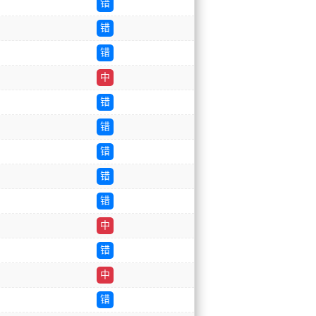
错
错
错
中
错
错
错
错
错
中
错
中
错