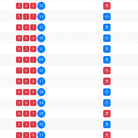
18
大
3
6
9
14
小
5
2
7
11
大
8
0
3
18
小
8
6
4
11
大
0
2
9
09
大
5
3
1
10
小
7
0
3
17
大
9
0
8
18
小
9
0
9
14
小
3
8
3
18
大
8
3
7
10
大
2
3
5
15
大
1
5
9