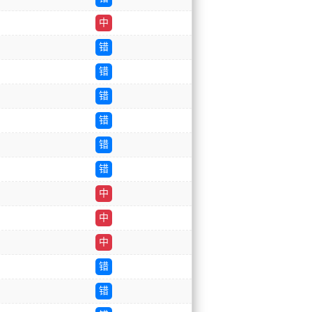
中
错
错
错
错
错
错
中
中
中
错
错