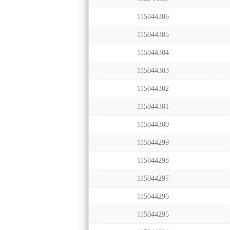
115044306
115044305
115044304
115044303
115044302
115044301
115044300
115044299
115044298
115044297
115044296
115044295