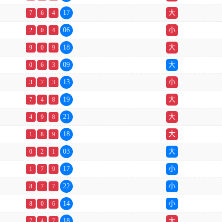
17
大
7
6
4
06
小
2
0
4
18
大
9
0
9
09
大
0
6
3
13
小
3
7
3
19
大
7
4
8
21
大
4
9
8
18
大
1
8
9
03
大
0
2
1
17
小
1
7
9
22
小
8
7
7
14
小
8
0
6
18
大
7
4
7