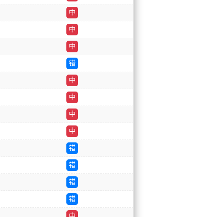
中
中
中
错
中
中
中
中
错
错
错
错
中