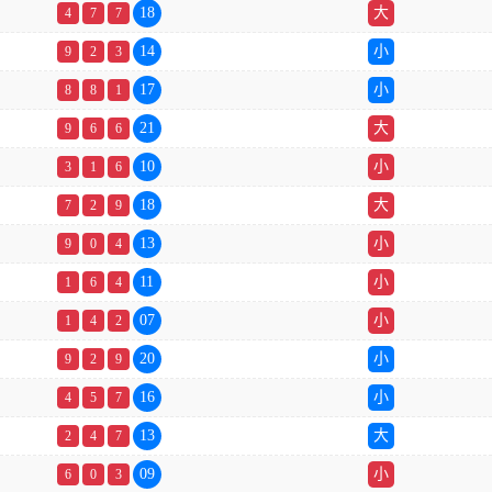
18
大
4
7
7
14
小
9
2
3
17
小
8
8
1
21
大
9
6
6
10
小
3
1
6
18
大
7
2
9
13
小
9
0
4
11
小
1
6
4
07
小
1
4
2
20
小
9
2
9
16
小
4
5
7
13
大
2
4
7
09
小
6
0
3