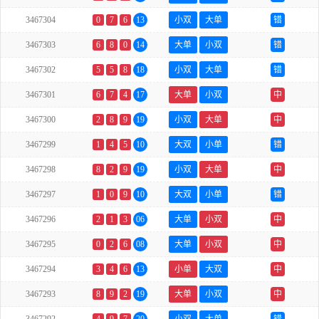
3467304
0
7
6
13
小双
大单
错
3467303
6
8
0
14
大单
小双
错
3467302
5
5
8
18
小双
大单
错
3467301
6
7
4
17
大单
小双
中
3467300
2
8
9
19
小双
大单
中
3467299
1
4
5
10
大双
小单
错
3467298
8
2
9
19
小双
大单
中
3467297
1
0
9
10
大双
小单
错
3467296
2
1
3
06
大单
小双
中
3467295
0
2
6
08
大单
小双
中
3467294
3
4
6
13
小单
大双
中
3467293
8
9
2
19
大单
小双
中