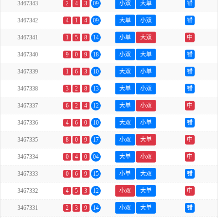
3467343
2
4
3
09
小双
大单
错
3467342
4
1
4
09
大单
小双
错
3467341
1
5
8
14
小单
大双
中
3467340
9
0
9
18
小双
大单
错
3467339
1
6
3
10
大双
小单
错
3467338
3
2
8
13
大单
小双
错
3467337
6
2
4
12
大单
小双
中
3467336
4
6
0
10
大双
小单
错
3467335
8
0
9
17
小双
大单
中
3467334
0
4
0
04
大单
小双
中
3467333
0
6
9
15
小单
大双
错
3467332
4
5
3
12
小双
大单
中
3467331
2
3
9
14
小双
大单
错