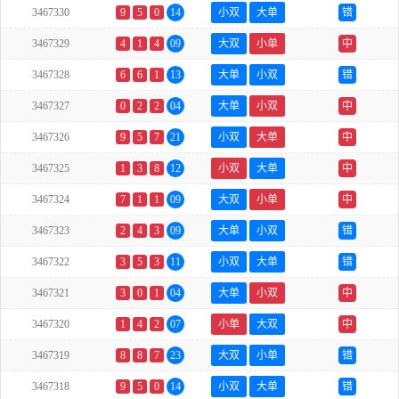
3467330
9
5
0
14
小双
大单
错
3467329
4
1
4
09
大双
小单
中
3467328
6
6
1
13
大单
小双
错
3467327
0
2
2
04
大单
小双
中
3467326
9
5
7
21
小双
大单
中
3467325
1
3
8
12
小双
大单
中
3467324
7
1
1
09
大双
小单
中
3467323
2
4
3
09
大单
小双
错
3467322
3
5
3
11
小双
大单
错
3467321
3
0
1
04
大单
小双
中
3467320
1
4
2
07
小单
大双
中
3467319
8
8
7
23
大双
小单
错
3467318
9
5
0
14
小双
大单
错