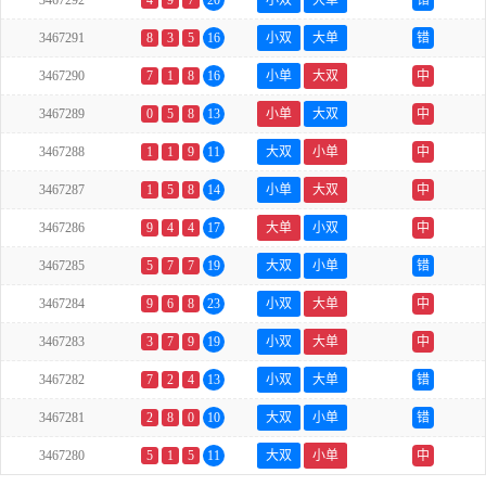
3467292
4
9
7
20
小双
大单
错
3467291
8
3
5
16
小双
大单
错
3467290
7
1
8
16
小单
大双
中
3467289
0
5
8
13
小单
大双
中
3467288
1
1
9
11
大双
小单
中
3467287
1
5
8
14
小单
大双
中
3467286
9
4
4
17
大单
小双
中
3467285
5
7
7
19
大双
小单
错
3467284
9
6
8
23
小双
大单
中
3467283
3
7
9
19
小双
大单
中
3467282
7
2
4
13
小双
大单
错
3467281
2
8
0
10
大双
小单
错
3467280
5
1
5
11
大双
小单
中