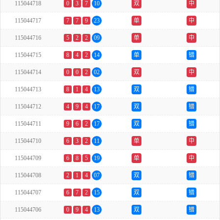
115044718
0
3
7
10
双
中
115044717
7
7
9
23
单
中
115044716
5
2
2
09
单
中
115044715
8
4
2
14
单
错
115044714
0
0
2
02
双
中
115044713
8
1
4
13
双
错
115044712
4
9
4
17
双
错
115044711
9
6
2
17
双
错
115044710
6
3
2
11
单
中
115044709
6
8
5
19
单
中
115044708
2
1
4
07
双
错
115044707
6
7
2
15
双
错
115044706
0
9
4
13
双
错