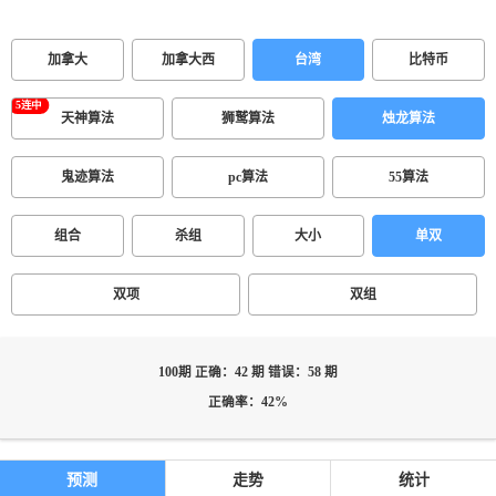
加拿大
加拿大西
台湾
比特币
天神算法
狮鹫算法
烛龙算法
鬼迹算法
pc算法
55算法
组合
杀组
大小
单双
双项
双组
100期 正确：42 期 错误：58 期
正确率：42%
预测
走势
统计