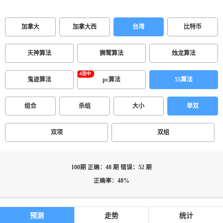
加拿大
加拿大西
台湾
比特币
天神算法
狮鹫算法
烛龙算法
鬼迹算法
pc算法
55算法
组合
杀组
大小
单双
双项
双组
100期 正确：48 期 错误：52 期
正确率：48%
预测
走势
统计