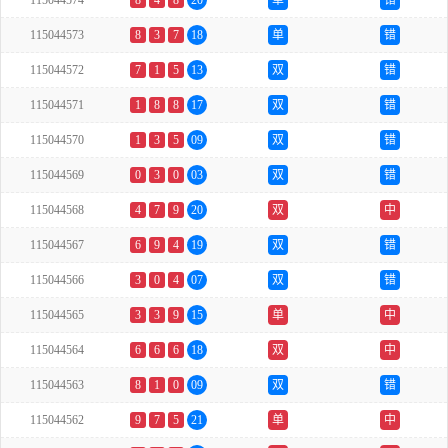
115044574
8
4
8
20
单
错
115044573
8
3
7
18
单
错
115044572
7
1
5
13
双
错
115044571
1
8
8
17
双
错
115044570
1
3
5
09
双
错
115044569
0
3
0
03
双
错
115044568
4
7
9
20
双
中
115044567
6
9
4
19
双
错
115044566
3
0
4
07
双
错
115044565
3
3
9
15
单
中
115044564
6
6
6
18
双
中
115044563
8
1
0
09
双
错
115044562
9
7
5
21
单
中