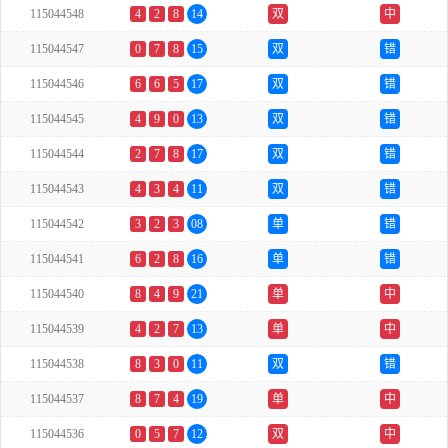
115044548
4
2
8
14
双
中
115044547
0
7
8
15
双
错
115044546
6
6
5
17
双
错
115044545
4
9
0
13
双
错
115044544
2
7
8
17
双
错
115044543
4
3
4
11
双
错
115044542
3
2
3
08
单
错
115044541
6
2
8
16
单
错
115044540
8
4
9
21
单
中
115044539
4
2
7
13
单
中
115044538
8
3
0
11
双
错
115044537
8
7
4
19
单
中
115044536
0
5
7
12
双
中