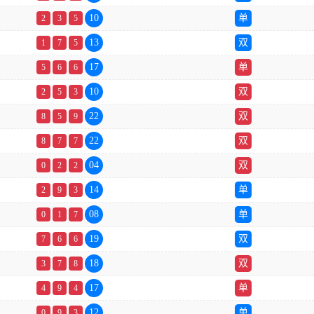
10
单
2
3
5
13
双
1
7
5
17
单
5
6
6
10
双
2
5
3
22
双
8
5
9
22
双
8
7
7
04
双
0
2
2
14
单
2
9
3
08
单
0
1
7
19
双
7
6
6
18
双
3
7
8
17
单
4
9
4
12
单
0
9
3