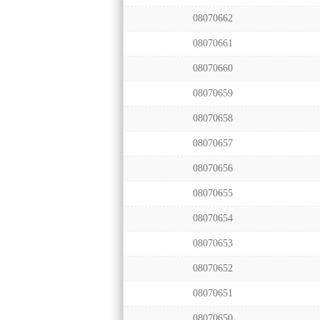
08070662
08070661
08070660
08070659
08070658
08070657
08070656
08070655
08070654
08070653
08070652
08070651
08070650