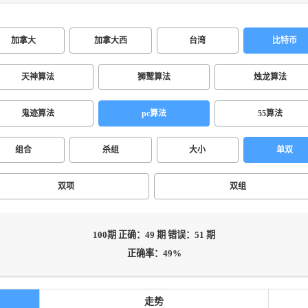
加拿大
加拿大西
台湾
比特币
天神算法
狮鹫算法
烛龙算法
鬼迹算法
pc算法
55算法
组合
杀组
大小
单双
双项
双组
100期 正确：49 期 错误：51 期
正确率：49%
走势