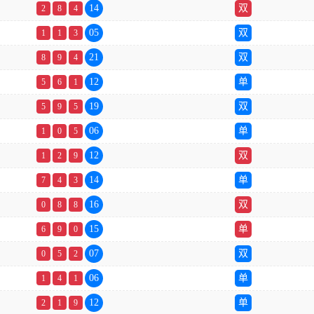
14
双
2
8
4
05
双
1
1
3
21
双
8
9
4
12
单
5
6
1
19
双
5
9
5
06
单
1
0
5
12
双
1
2
9
14
单
7
4
3
16
双
0
8
8
15
单
6
9
0
07
双
0
5
2
06
单
1
4
1
12
单
2
1
9